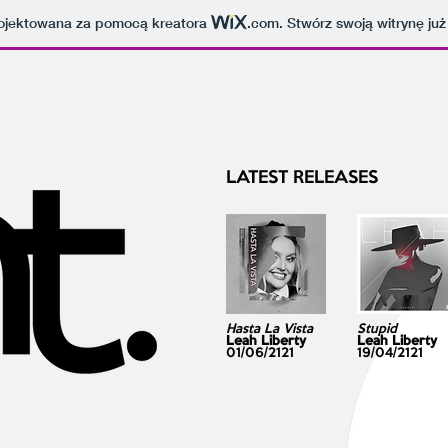
projektowana za pomocą kreatora
.com
. Stwórz swoją witrynę już
LATEST RELEASES
Hasta La Vista
Stupid
Leah Liberty
Leah Liberty
01/06/2121
19/04/2121